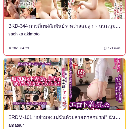
BKD-344 การมีเพศสัมพันธ์ระหว่างแม่ลูก ~ ถนนนูมาตะชิราเนะออนเซ็น ~ อากิโมโตะซาชิกะ
sachika akimoto
📅 2025-04-23
⏰ 121 mins
ERDM-101 “อย่ามองแม่ฉันด้วยสายตาสกปรก!” ฉันมีเซ็กส์กับแม่ของฉันที่ซื้อชุดชั้นในเซ็กซี่ให้ฉัน... ความสัมพันธ์ซุกซน 4 ชั่วโมง
amateur