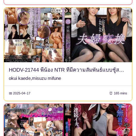
HODV-21744 พี่น้อง NTR ที่มีความสัมพันธ์แบบชู้สาวแลกเปลี่ยนคู่สมรส โอคุอิ คาเอเดะ มิฟุเนะ มิสุซุ เสื้อชั้นในและกางเกงชั้นในของมิฟุเนะ มิสุซุ รูปถ่ายโพลาลอยด์ และชุด Blu-ray พิเศษ
okui kaede,misuzu mifune
📅 2025-04-17
⏰ 165 mins