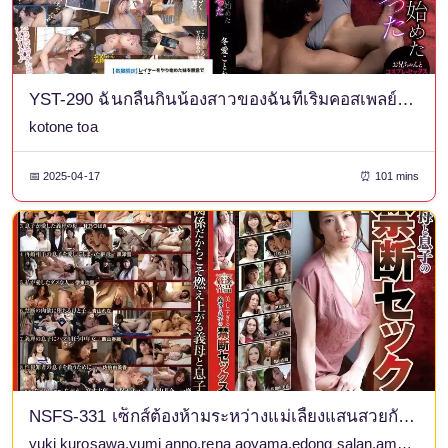
YST-290 ฉันกลืนกินน้องสาวของฉันที่เริ่มคอสเพลย์อย่างเงียบๆ โคโทเนะ โทอะ ชุดโอนาโฮลและรูปถ่ายที่เรียบง่าย
kotone toa
📅 2025-04-17
⏰ 101 mins
NSFS-331 เซ็กส์ต้องห้ามระหว่างแม่เลี้ยงแสนสวยกับลูกชายของเธอ 8 คู่พ่อแม่ลูกร่วมกิจกรรมทางเพศอันไม่เหมาะสม
yuki kurosawa,yumi anno,rena aoyama,edong salan,amano tsubaki,kaori iiyama,yumika saeki,aoshino (megumi shino)