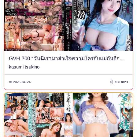
GVH-700 “วันนี้เรามาสำเร็จความใคร่กับแม่กันอีกครั้งเถอะ โอเค…?” ชีวิตประจำวันของฉันคือการถูกแม่หน้าอกใหญ่คุมขัง ผู้มีความรักฉันอย่างไม่ปกติ และยังคงครอบงำและหลั่งน้ำอสุจิจากอวัยวะเพศของฉัน ซึ่งแข็งตัวขึ้นอย่างเหลือเชื่อทุกวัน คาซึมิ สึกิโนะ
kasumi tsukino
📅 2025-04-24
⏰ 168 mins