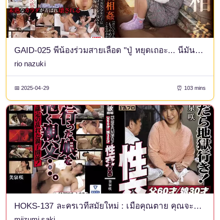
GAID-025 พี่น้องร่วมสายเลือด "ปู่ หยุดเถอะ... นี่มันแปลก" กางเกงชั้นในของ Natsuki Rio พร้อมรูปถ่าย
rio nazuki
📅 2025-04-29
⏰ 103 mins
HOKS-137 ละครเวทีสมัยใหม่ : เมื่อคุณตาย คุณจะลงนรก! พ่ออายุ 60 ปี / ลูกสาวอายุ 30 ปี เพศ 365 วัน ซากิ มิอิซูมิ
miizumi saki