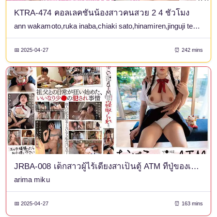
KTRA-474 คอลเลคชั่นน้องสาวคนสวย 2 4 ชั่วโมง
ann wakamoto,ruka inaba,chiaki sato,hinamiren,jinguji temple nao
📅 2025-04-27
⏰ 242 mins
JRBA-008 เด็กสาวผู้ไร้เดียงสาเป็นตู้ ATM ที่ปู่ของเธอกำลังเรียก เธอยอมสละพรหมจรรย์ให้กับเขาและโดนนอกใจเพื่อเงิน อาริมะ มิกุ
arima miku
📅 2025-04-27
⏰ 163 mins