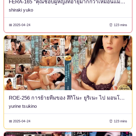
FERA-165 “คุณชอบผู้หญิงที่อายุมากกว่าเหมือนแม่ของคุณไหม?” เมื่อฉันพบว่าฉันกำลังดูหนังโป๊ผู้หญิงวัยกลางคน ฉันจึงเสร็จในตัวแม่ของฉัน ยูโกะ ชิรากิ
shiraki yuko
📅 2025-04-24
⏰ 123 mins
ROE-256 การย้ายทีมของ สึกิโนะ ยูริเนะ ไป มอนโร สร้างความตกตะลึง! - การล่อลวงหญิงสาวที่เขารัก ทริประลึกวันแม่ นอนห้องเดียวกับญาติ
yurine tsukino
📅 2025-04-24
⏰ 123 mins