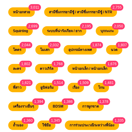
3,011
2,755
unread messages
unread m
หน้าอกสวย
สามีซึ่งภรรยามีชู้ / สามีซึ่งภรรยามีชู้ / NTR
2,699
2,195
2,050
unread messages
unread messages
unread 
Squirting
ระบบที่น่ารังเกียจ / ยาก
บุกกะเกะ
2,044
2,032
1,874
1,807
unread messages
unread messages
unread messages
unrea
โคตร
โมเสก
อุปกรณ์ทางเพศ
นวด
1,802
1,768
1,676
unread messages
unread messages
unread mes
ละคร
คาวเกิร์ล
หน้าอกเล็ก / หน้าอกเล็ก
1,621
1,514
1,509
1,481
unread messages
unread messages
unread messages
unread messa
พี่สาว
ยูนิฟอร์ม
เรื่อง
โกน
1,394
1,386
1,378
unread messages
unread messages
unread message
เครื่องรางอื่นๆ
BDSM
การผูกขาด
1,360
1,345
1,335
unread messages
unread messages
unread
ถ้ำมอง
ใช้มือ
การร่วมประเวณีระหว่างพี่น้อง