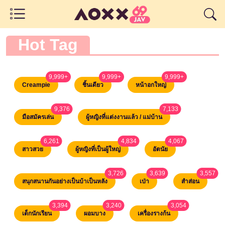
Hot Tag
9,999+
9,999+
9,999+
unread messages
unread messages
unread messages
Creampie
ชิ้นเดียว
หน้าอกใหญ่
9,376
7,133
unread messages
unread messages
มือสมัครเล่น
ผู้หญิงที่แต่งงานแล้ว / แม่บ้าน
6,261
4,834
4,067
unread messages
unread messages
unread messages
สาวสวย
ผู้หญิงที่เป็นผู้ใหญ่
อัตนัย
3,726
3,639
3,557
unread messages
unread messages
unrea
สนุกสนานกันอย่างเป็นบ้าเป็นหลัง
เป่า
สำส่อน
3,394
3,240
3,054
unread messages
unread messages
unread message
เด็กนักเรียน
ผอมบาง
เครื่องรางก้น