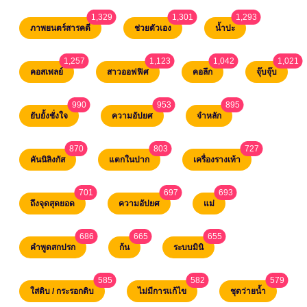
1,329
1,301
1,293
unread messages
unread messages
unread messag
ภาพยนตร์สารคดี
ช่วยตัวเอง
น้ำปะ
1,257
1,123
1,042
1,021
unread messages
unread messages
unread messages
unre
คอสเพลย์
สาวออฟฟิศ
คอลึก
จุ๊บจุ๊บ
990
953
895
unread messages
unread messages
unread messages
ยับยั้งชั่งใจ
ความอัปยศ
จำหลัก
870
803
727
unread messages
unread messages
unread messa
คันนิลิงกัส
แตกในปาก
เครื่องรางเท้า
701
697
693
unread messages
unread messages
unread messages
ถึงจุดสุดยอด
ความอัปยศ
แม่
686
665
655
unread messages
unread messages
unread messages
คำพูดสกปรก
ก้น
ระบบมินิ
585
582
579
unread messages
unread messages
unread
ใส่ดิบ / กระรอกดิบ
ไม่มีการแก้ไข
ชุดว่ายน้ำ