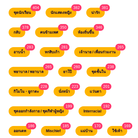
404
382
381
unread messages
unread messages
unread messages
ชุดนักเรียน
นักแสดงหญิง
น่ารัก
378
350
346
unread messages
unread messages
unread messages
กลับ
คนข้ามเพศ
ท้องถิ่นขึ้น
283
281
265
unread messages
unread messages
unread m
อาบน้ำ
หกสิบเก้า
เจ้านาย / เพื่อนร่วมงาน
265
260
238
unread messages
unread messages
unread messag
พยาบาล / พยาบาล
ยาโป๊
ชุดชั้นใน
228
223
201
unread messages
unread messages
unread messages
กิโมโน・ยูกาตะ
นั่งหน้า
แว่นตา
199
192
unread messages
unread messages
ชุดออกกำลังกาย / ชุดกีฬาผู้หญิง
Interracial
186
185
170
169
unread messages
unread messages
unread messages
unrea
ออกเดท
Mischief
แม่บ้าน
ใช้เท้า