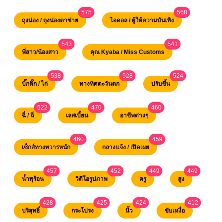
575
568
unread messages
unread messa
ถุงน่อง / ถุงน่องตาข่าย
ไอดอล / ผู้ให้ความบันเทิง
543
541
unread messages
unread messages
พี่สาว/น้องสาว
คุณ Kyaba / Miss Customs
538
528
524
unread messages
unread messages
unread messag
บิ๊กดิ๊ก / ไก่
ทางทิศตะวันตก
ปรับขึ้น
522
470
460
unread messages
unread messages
unread messages
ฉี่ / ฉี่
เลสเบี้ยน
อาชีพต่างๆ
460
459
unread messages
unread messages
เซ็กส์ทางทวารหนัก
กลางแจ้ง / เปิดเผย
457
452
449
449
unread messages
unread messages
unread messages
unread me
น้ำพุร้อน
วิดีโอรูปภาพ
ครู
สูง
428
425
424
412
unread messages
unread messages
unread messages
unread me
บริสุทธิ์
กระโปรง
นิ้ว
ขับเหงื่อ