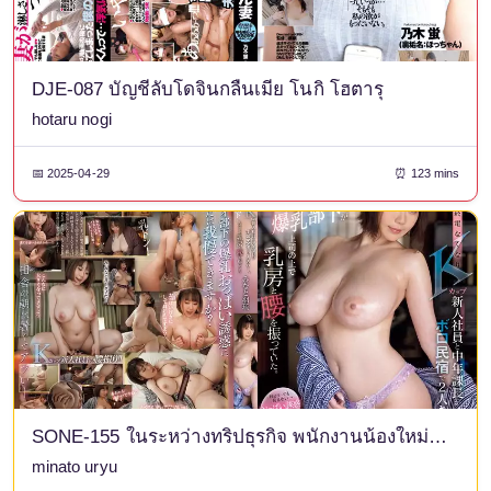
DJE-087 บัญชีลับโดจินกลืนเมีย โนกิ โฮตารุ
hotaru nogi
📅 2025-04-29
⏰ 123 mins
SONE-155 ในระหว่างทริปธุรกิจ พนักงานน้องใหม่คัพเคและผู้จัดการฝ่ายวัยกลางคนของเธอพลาดรถไฟขบวนสุดท้ายและต้องอยู่คนเดียวในเกสต์เฮาส์โทรมๆ ก่อนที่เขาจะรู้ตัว ผู้ใต้บังคับบัญชาหน้าอกใหญ่ของเขาซึ่งเผยสัญชาตญาณความเป็นผู้หญิงของเธอออกมา กำลังสั่นหน้าอกและสะโพกของเธออยู่บนตัวเจ้านายของเขา มินาโตะ อุริว
minato uryu