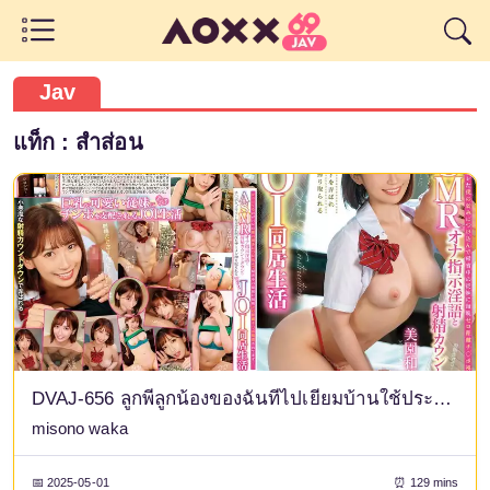
Jav
แท็ก : สำส่อน
DVAJ-656 ลูกพี่ลูกน้องของฉันที่ไปเยี่ยมบ้านใช้ประโยชน์จากจุดอ่อนของฉันที่ถูกจับได้ว่ากำลังช่วยตัวเองและจ้องมองที่จู๋ของฉันจากระยะที่ห่างทุกคืน... เธอเล่นกับจู๋และความภาคภูมิใจของฉันด้วยคำแนะนำการสำเร็จความใคร่แบบ ASMR และการนับถอยหลังการหลั่ง เธอรีดน้ำอสุจิของฉันซ้ำแล้วซ้ำเล่าในชีวิต JOI ที่เป็นปีศาจตัวน้อยนี้ - Waka Misono
misono waka
📅 2025-05-01
⏰ 129 mins