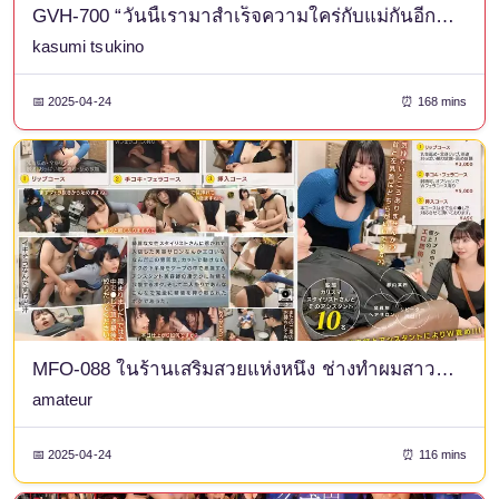
GVH-700 “วันนี้เรามาสำเร็จความใคร่กับแม่กันอีกครั้งเถอะ โอเค…?” ชีวิตประจำวันของฉันคือการถูกแม่หน้าอกใหญ่คุมขัง ผู้มีความรักฉันอย่างไม่ปกติ และยังคงครอบงำและหลั่งน้ำอสุจิจากอวัยวะเพศของฉัน ซึ่งแข็งตัวขึ้นอย่างเหลือเชื่อทุกวัน คาซึมิ สึกิโนะ
kasumi tsukino
📅 2025-04-24
⏰ 168 mins
MFO-088 ในร้านเสริมสวยแห่งหนึ่ง ช่างทำผมสาวและผู้ช่วยช่วยตัวเองให้ฉัน ฉันรู้สึกสดชื่นมากทั้งศีรษะและเป้า [สตรีมเฉพาะเล่มที่ 02]
amateur
📅 2025-04-24
⏰ 116 mins