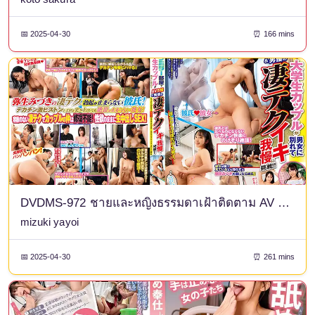
📅 2025-04-30
⏰ 166 mins
DVDMS-972 ชายและหญิงธรรมดาเฝ้าติดตาม AV ในห้องกระจกเงาทางเดียวพิเศษ คู่รักนักศึกษาที่น่ารักและแสนหวานถูกแบ่งออกเป็นชายและหญิง และท้าทายนักแสดง AV ให้ใช้เทคนิคที่น่าทึ่งของพวกเขาเพื่ออดทนต่ออารมณ์ถึงจุดสุดยอด! - น้องสาวสุดเซ็กซี่สุดน่ารัก Mizuki Yayoi x นักศึกษาชายมือใหม่ (แฟน) / (แฟนสาว) นักศึกษาหญิงมือใหม่ x นักแสดงลูกสูบโตสุดเซ็กซี่
mizuki yayoi
📅 2025-04-30
⏰ 261 mins