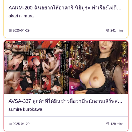
AARM-200 ฉันอยากให้อาคาริ นิอิมูระ ทำเรื่องไม่ดีกับฉันทุกอย่าง! -
akari niimura
📅 2025-04-29
⏰ 241 mins
AVSA-337 ลูกค้าที่ได้ยินข่าวลือว่ามีพนักงานเสิร์ฟสาวสวยหน้าอกใหญ่ในร้านขายของว่างที่โตเกียวคอยลวนลามและบังคับให้พวกเธอหลั่งน้ำอสุจิหลายครั้ง ต่างพากันวิ่งไปที่บ้านของเธอ และถูกบีบน้ำอสุจิออกมาซ้ำแล้วซ้ำเล่า คุโรคาวะ ซุมิเระ
sumire kurokawa
📅 2025-04-29
⏰ 129 mins