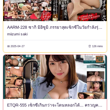
AARM-228 ซากิ มิอิซูมิ ภรรยาสุดเซ็กซี่ในวัยกำลังรุ่งโรจน์ อวดกางเกงชั้นในในกระโปรงสั้นรัดรูปและช่วยนวดต้นขาอย่างแสนสุข
miizumi saki
📅 2025-04-27
⏰ 126 mins
ETQR-555 เซ็กซี่เกินกว่าจะโดนหลอกได้... ครวญครางอย่างดิบๆ สาวออฟฟิศร่านสวยและเซ็กส์หยาบคาย ซาโตมิ