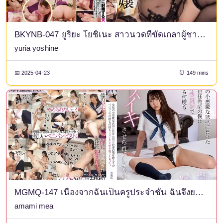
BKYNB-047 ยูริยะ โยชิเนะ สาวนวดที่ขัดเกลาผู้ชายด้วยหน้าอกใหญ่ของเธอในเซสชั่น PtoP
yuria yoshine
📅 2025-04-23
⏰ 149 mins
MGMQ-147 เนื่องจากฉันเป็นครูประจำชั้น ฉันจึงยอมจำนนต่อความยั่วยวนใจอันชั่วร้ายของนักเรียน และถูกบังคับให้ถึงจุดสุดยอดซ้ำแล้วซ้ำเล่าด้วยสายรัดของนักเรียน อามามิ เมะ
amami mea