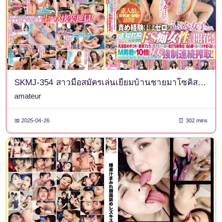
SKMJ-354 สาวมือสมัครเล่นเยี่ยมบ้านชายมาโซคิสม์! สาวบริสุทธิ์ที่แทบไม่มีประสบการณ์ในการครอบงำใครเลย กลับได้รับแรงบันดาลใจจากแนวโน้มมาโซคิสม์ไร้ก้นของพวกเธอ และเติบโตมาเป็นนังร่านซาดิสต์! "จะมาแล้วเหรอ...//" หลังจากแกล้งยั่วยวนเขาอย่างเต็มที่ด้วยการเลียหัวนม การช่วยตัวเอง และการเป่าให้นั่งบนหน้า เธอก็เริ่มส่ายสะโพกในท่าคาวเกิร์ลที่หนักหน่วง... สาวสวยสุดฮอต จำกัดพิเศษขนาดใหญ่พิเศษ รุ่นสะสมถาวร PREMIUM BEST SPECIAL!
amateur
📅 2025-04-26
⏰ 302 mins