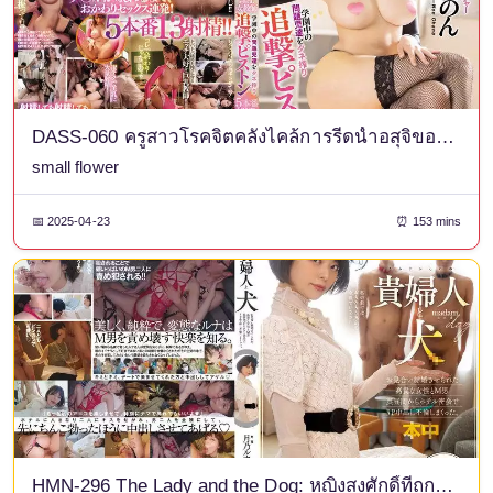
DASS-060 ครูสาวโรคจิตคลั่งไคล้การรีดน้ำอสุจิของเด็กที่มีปัญหาในโรงเรียนทั้งหมดด้วยฉากไล่จับที่เต็มไปด้วยลูกสูบ 5 ฉากและการหลั่งน้ำอสุจิ 13 ครั้ง! - ไม่ใช่โคฮานะ
small flower
📅 2025-04-23
⏰ 153 mins
HMN-296 The Lady and the Dog: หญิงสูงศักดิ์ที่ถูกบังคับให้แต่งงานแบบคลุมถุงชนกับชายมาโซคิสม์ มีความสัมพันธ์ลับๆ กันในโรงแรมตอนกลางวันแสกๆ โดยพวกเขามีเซ็กส์สามคนและมีครีมพายในช่องคลอด ลูน่า สึกิโนะ