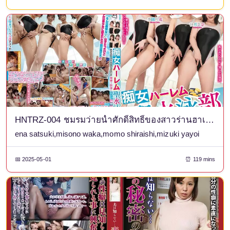
HNTRZ-004 ชมรมว่ายน้ำศักดิ์สิทธิ์ของสาวร่านฮาเร็ม: ชีวิตในโรงเรียนที่สุขสันต์ที่สุดที่จมอยู่กับของเหลวในร่างกายและความสุขของเพื่อนร่วมชั้นที่ผอมบางและรุ่นพี่หน้าอกใหญ่
ena satsuki,misono waka,momo shiraishi,mizuki yayoi
📅 2025-05-01
⏰ 119 mins