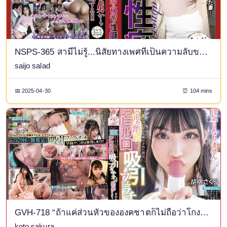
NSPS-365 สามีไม่รู้...นิสัยทางเพศที่เป็นความลับของภรรยา ซาร่า ไซโจ (DOD)
saijo salad
📅 2025-04-30
⏰ 104 mins
GVH-718 “ถ้าแค่ส่วนหัวขององคชาตก็ไม่ถือว่าโกงหรอก...” ซากุระ น้องสาวของแฟนสาวผมซึ่งทำงานอยู่ในแผนกพัฒนาผลิตภัณฑ์ ทำให้ผมลองกางเกงชั้นในลายช้างต้นแบบ และเธอก็ใช้ริมฝีปากเป็ดของเธอช่วยออรัลเซ็กส์ให้กับส่วนหัวที่ยื่นออกมาของผม จนทำให้ผมหลั่งไม่หยุด... เซ็ตกางเกงชั้นในลายซากุระและเชกิจากวอลนัท
koto sakura