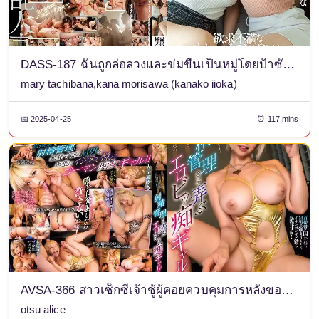
DASS-187 ฉันถูกล่อลวงและข่มขืนเป็นหมู่โดยป้าซักคิวบัสที่ผิดหวังอย่าง คานา โมริซาวะ แมรี่ ทาจิบานะ
mary tachibana,kana morisawa (kanako iioka)
📅 2025-04-25
⏰ 117 mins
AVSA-366 สาวเซ็กซี่เจ้าชู้ผู้คอยควบคุมการหลั่งของผู้ชายโง่ๆ ที่ยอมแพ้ง่ายๆ ที่เธอจับได้ในเว็บไซต์หาคู่และเล่นกับพวกเขา! อลิซ
otsu alice