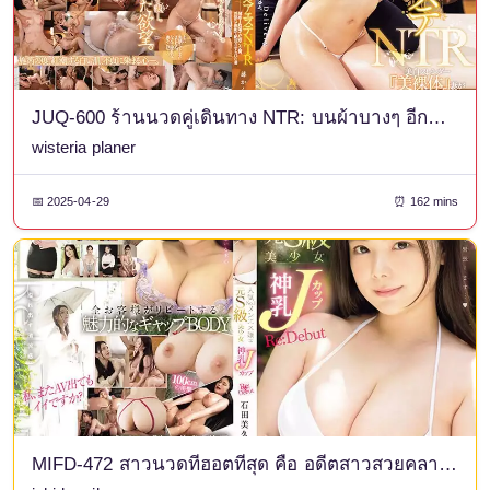
JUQ-600 ร้านนวดคู่เดินทาง NTR: บนผ้าบางๆ อีกด้าน ภรรยาของผมถูกพาไปสู่จุดสุดยอดด้วยการบำบัดแบบลามก โดย Kanna Fuji
wisteria planer
📅 2025-04-29
⏰ 162 mins
MIFD-472 สาวนวดที่ฮอตที่สุด คือ อดีตสาวสวยคลาส S ที่มีหน้าอกคัพ J สุดเซ็กซี่ Re:Debut อิชิดะ มิกุ