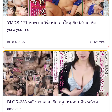
YMDS-171 ท่าคาวเกิร์ลหน้าอกใหญ่ยักษ์สุดน่าทึ่ง + มือของพระเจ้าช่วยตัวเอง ร้านเสริมสวยชายหน้าอกใหญ่ตัณหา ช่างเสริมสวยหญิงที่แต่งงานแล้วหลอกล่อลูกค้าร้านเสริมสวยผู้ชายโดยแอบทำเพื่อสนองความผิดหวังทางเพศของตัวเอง ยูเรีย
yuria yoshine
📅 2025-04-26
⏰ 123 mins
BLOR-238 หญิงสาวสวย รักสนุก หุ่นอวบอั๋น หน้าอกใหญ่ มีความต้องการทางเพศสูง ปกติแล้วเธอเป็นคนตรงไปตรงมา แต่เมื่อเธอถึงจุดสุดยอด เธอจะถึงกับน้ำตาซึม... เธอโดนยัดจู๋ขนาดใหญ่เข้าไปในตัวเธอ และแสดงสีหน้าคลั่งไคล้แบบอาเฮเกา!
amateur