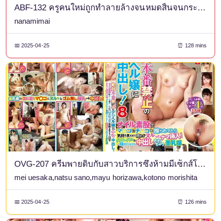
ABF-132 ครูคนใหม่ถูกทำลายล้างจนหมดสิ้นจนกระทั่งเธอตกอยู่ในความสัมพันธ์ทางเพศที่เปียกโชก ไม นานาชิมะ
nanamimai
📅 2025-04-25
⏰ 128 mins
OVG-207 ครีมพายดิบกับสาวบริการซึ่งห้ามมีเซ็กส์โดยเด็ดขาด! 8 เมื่อฉันกำลังถูควยของฉันกับจิมิของเธอพร้อมมีเซ็กส์แบบแห้งด้วยน้ำมัน มันรู้สึกดีมากจนฉันอดไม่ได้ที่จะสอดมันเข้าไปแบบดิบๆ! สาวสวยหน้าอกสวยโดนครีมหลั่งใส่ทั้งๆ ที่เธอคัดค้าน
mei uesaka,natsu sano,mayu horizawa,kotono morishita
📅 2025-04-25
⏰ 126 mins