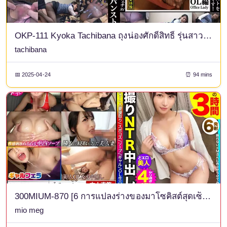
OKP-111 Kyoka Tachibana ถุงน่องศักดิ์สิทธิ์ รุ่นสาวออฟฟิศ หนัง AV สุดเร้าอารมณ์ที่ให้คุณได้เพลิดเพลินไปกับการฝึกฝนที่แสนหื่นกระหายและการแสดงสุดเร้าใจของผู้หญิงที่สวมถุงน่องสีสดที่โอบล้อมเรียวขาสวยของชุดสาวออฟฟิศตั้งแต่ฝ่าเท้าจรดปลายเท้า บางครั้งมีการนั่งทับหน้าและนวดเท้า บางครั้งมีการถูก้นและฉีดน้ำอสุจิใส่หน้า
tachibana
📅 2025-04-24
⏰ 94 mins
300MIUM-870 [6 การแปลงร่างของมาโซคิสต์สุดเซ็กซี่!] ! ]ขอโทษที่ใส่มาเยอะเกินไป! สาวออฟฟิศสวยน่ารัก ที่ดูบริสุทธิ์ไร้เดียงสามาก แต่เมื่อเธอเปิดจิ๋มของเธอ เธอช่างเซ็กซี่สุดๆ! - เขาเอาเข้าปากแล้วก็เสร็จ! - Too Much 4 Sex สุดอลังการ 3 ชั่วโมง! - -
mio meg