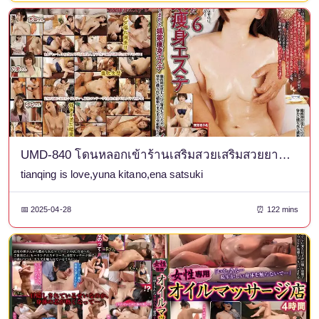
UMD-840 โดนหลอกเข้าร้านเสริมสวยเสริมสวยยาปลุกอารมณ์ 6 นักบำบัดมีท่าทีน่าสงสัย ลูกค้าจึงระมัดระวัง แต่ยาปลุกอารมณ์ที่แอบจ่ายออกมากลับทำให้เธอหลงใหลจนยอมจำนนต่อความสุข! -
tianqing is love,yuna kitano,ena satsuki
📅 2025-04-28
⏰ 122 mins