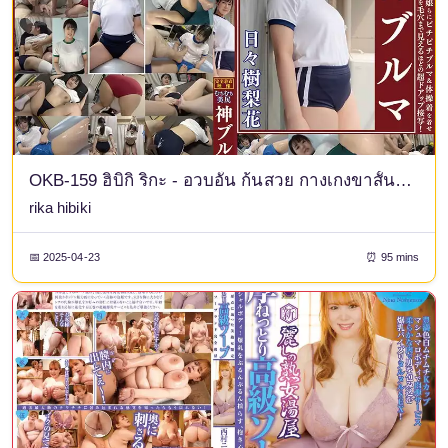
OKB-159 ฮิบิกิ ริกะ - อวบอั๋น ก้นสวย กางเกงขาสั้นสุดเซ็กซี่ สาวสวยและสาวอวบแต่งตัวด้วยกางเกงขาสั้นรัดรูปและชุดออกกำลังกาย และเราถ่ายภาพกางเกงชั้นในและช่องคลอดที่เปียกเหงื่อของพวกเธอแบบใกล้ชิดมาก จนคุณสามารถมองเห็นรูขุมขนของพวกเธอได้! นอกจากนี้เรายังมี AV แบบเต็มรูปแบบสำหรับคนรักการโชว์ชุดเต็ม รวมถึงการซดก้น การฉี่ขณะสวมเสื้อผ้า และการฉีดน้ำอสุจิใส่ชุดเต็ม
rika hibiki
📅 2025-04-23
⏰ 95 mins