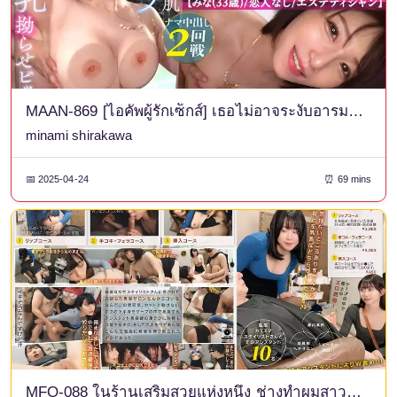
MAAN-869 [ไอคัพผู้รักเซ็กส์] เธอไม่อาจระงับอารมณ์ของตัวเองได้เมื่อออกทริปแช่น้ำพุร้อนแบบใกล้ชิด! หน้าอกใหญ่สวยงามเร้าอารมณ์ของเธอถูกบีบและเธอก็ถึงจุดสุดยอดด้วยการเอานิ้ว! การเป่าที่หยาบคายที่เธอดูดจู๋แล้วไม่ยอมปล่อย! เซ็กส์จริงจังกับน้ำรักที่พุ่งพล่านและพันกัน! แน่นอน เพลิดเพลินไปกับเซ็กส์อย่างเต็มที่พร้อมกับครีมพายและน้ำอสุจิ www [ฉันพยายามดูแลเรื่องอีโรติก NO.6] [มินะ]
minami shirakawa
📅 2025-04-24
⏰ 69 mins
MFO-088 ในร้านเสริมสวยแห่งหนึ่ง ช่างทำผมสาวและผู้ช่วยช่วยตัวเองให้ฉัน ฉันรู้สึกสดชื่นมากทั้งศีรษะและเป้า [สตรีมเฉพาะเล่มที่ 02]