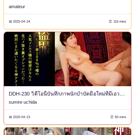
amateur
📅 2025-04-24
⏰ 116 mins
DDH-230 วิดีโอนี้บันทึกภาพนักบำบัดมือใหม่ที่มีเอวคอดสวยและหุ่นดีพร้อมหน้าอกคัพ H ขนาดใหญ่ที่ต้องพึ่งพาลูกค้าประจำ และยังไปไกลถึงขั้นมีเซ็กส์กันด้วย แม้ว่าเธอจะสับสนกับสภาพแวดล้อมที่ไม่คุ้นเคย แต่เธอก็ไม่สามารถหยุดเซ็กส์ที่ได้เริ่มต้นไปแล้วได้และจบลงด้วยการโดนครีมไหลออกมา... #ผู้รับผิดชอบ: ซุมิเระ
sumire uchida
📅 2025-04-23
⏰ 60 mins