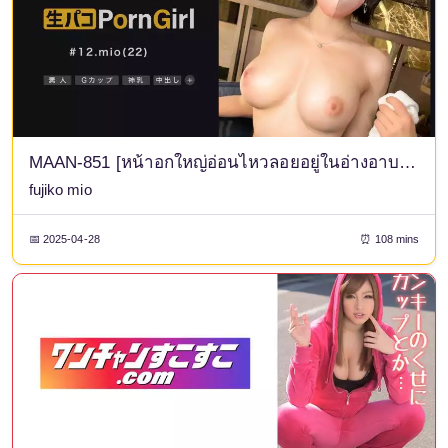
MAAN-851 [หน้าอกใหญ่อ่อนไหวลอยอยู่ในอ่างอาบน้ำ] การดูดนมแบบพิเศษโดยสาวน้ำพุร้อนคัพ G สุดลามกที่จะซ่อนจู๋ของคุณไว้! การเล่นที่ตึงเครียดและกดดันในอ่างอาบน้ำกลางแจ้งโดยที่ไม่มีใครสังเกตเห็น! หลังจากออกมาแล้ว พวกเขาก็มีเซ็กส์กันในชุดยูกาตะในบ่อน้ำพุร้อน ♪ ร่างกายที่อ่อนไหวของเธอถึงจุดสุดยอดและเกิดอาการกระตุกระหว่างการเกี้ยวพาราสี! ยับยั้ง → การกลืนน้ำลายอย่างไม่ปรานีเพื่อดื่มด่ำกับความลึกของลำคอของเธอ! เซ็กส์แบบครีมพายพร้อมโลชั่นมากมาย! [สาวโป๊12]
fujiko mio
📅 2025-04-28
⏰ 108 mins