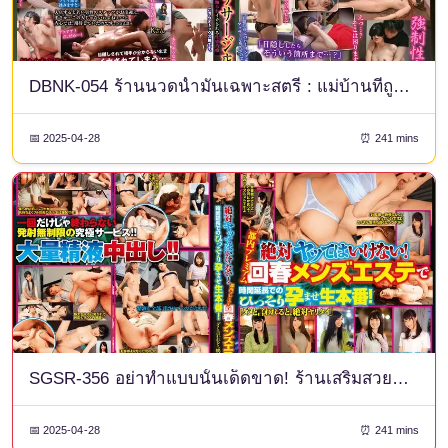
DBNK-054 ร้านนวดน้ำมันเฉพาะสตรี : แม่บ้านที่ถูกปิดตาจะถูกสัมผัสบริเวณอวัยวะเพศและถึงจุดสุดยอดด้วยการบำบัดทางอารมณ์นาน 4 ชั่วโมง
📅 2025-04-28
⏰ 241 mins
SGSR-356 อย่าทำแบบนั้นเด็ดขาด! ร้านเสริมสวยสุภาพบุรุษฟื้นฟูระดับพรีเมียมในโตเกียวเปิดบริการเซสชั่นฟื้นฟูผมแบบสดและเป็นความลับเป็นเวลานานขึ้น! “ถ้าคุณบอกว่าไม่ให้ทำ ฉันก็จะทำแน่นอน” 4 ชั่วโมง 12 คน
📅 2025-04-28
⏰ 241 mins