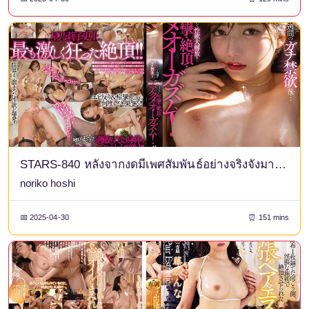
STARS-840 หลังจากงดมีเพศสัมพันธ์อย่างจริงจังมา 1 เดือน + 1 สัปดาห์... หลังจากการล้อเล่นมากมาย ความต้องการทางเพศของเขาในที่สุดก็ได้รับการปลดปล่อย! ความรู้สึกไวไปทั่ว ทำให้เกิดอาการชัก ถึงจุดสุดยอด และถึงจุดสุดยอด! โฮชิโนะ ริโกะ กับกางเกงชั้นในและรูปถ่าย
noriko hoshi
📅 2025-04-30
⏰ 151 mins