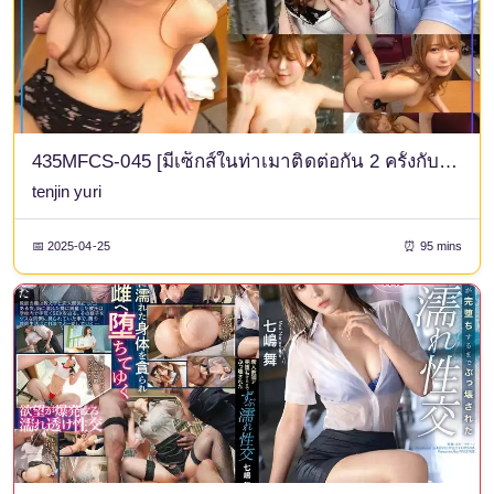
435MFCS-045 [มีเซ็กส์ในท่าเมาติดต่อกัน 2 ครั้งกับดาราดังที่ใส่ใจแต่ตัวเองว่าดูดีแม้กระทั่งตอนมีเซ็กส์] ยูทูปเบอร์ชื่อดังและนางแบบสุดฮอตที่เป็นเพื่อนสมัยเด็กกันถูกถ่ายวิดีโอขณะมีเซ็กส์! - นี่เป็นการกลับมารวมตัวกันครั้งแรกของพวกเขาตั้งแต่เรียนจบมัธยมต้น และทั้งสองก็อยู่ในอารมณ์ที่แจ่มใส↑↑ เมื่อเธอส่งเหล้าจากปากของพวกเขา พวกเขาก็ยิ่งมีอารมณ์เซ็กซี่มากขึ้นไปอีก! เพลิดเพลินไปกับเซ็กส์ที่ดีที่สุดด้วยของเล่นและน้ำมัน → ทำอะไรก็ได้ที่คุณต้องการด้วย bukkake และ creampie! - [อามาชัว ฮาเมะ REC #ลาล่า #อินฟลูเอนเซอร์]
tenjin yuri
📅 2025-04-25
⏰ 95 mins