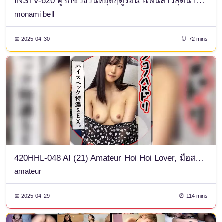
INSTV-620 คู่รักช่วงวันหยุดฤดูร้อน แฟนสาวสุดน่ารัก ซูซึจัง วัย 21 ปี ตั้งครรภ์ระหว่างทริปค้างคืนที่ชายหาด และติดใจวิดีโอเซ็กส์สุดร้อนแรงนี้
monami bell
📅 2025-04-30
⏰ 72 mins
420HHL-048 AI (21) Amateur Hoi Hoi Lover, มือสมัครเล่น, Gonzo, สารคดี, ถ่ายภาพส่วนตัว, คู่รัก Gonzo, ห้องแฟน, อายุ 21 ปี, นักศึกษาหางาน, สาวสวย, หน้าเด็ก, เพรียว, สูง, เอว, คอสเพลย์, พยาบาล, โรเตอร์สีชมพู, เลียหัวนม, เป่า, อ่อนไหว, ใบหน้า
amateur
📅 2025-04-29
⏰ 114 mins