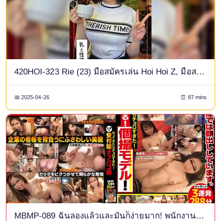
420HOI-323 Rie (23) มือสมัครเล่น Hoi Hoi Z, มือสมัครเล่น, สารคดี, Gonzo, สาวสวย, อกใหญ่, พุ่งน้ำ, ราดหน้า
📅 2025-04-26
⏰ 87 mins
MBMP-089 ฉันลองแล้วและมันก็ง่ายมาก! พนักงานต้อนรับซุกซนนอกเทคนิคปาโก้ 3 ช็อตติดต่อกันของการาฮาเมะ 288 นาที