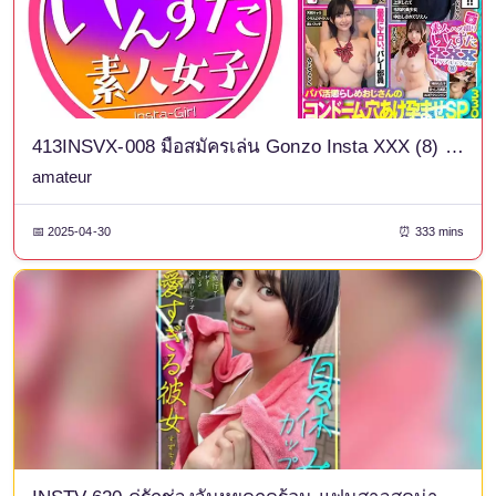
413INSVX-008 มือสมัครเล่น Gonzo Insta XXX (8) ลุงลงโทษ Sugar Daddy เจาะรูถุงยางและทำให้ตั้งครรภ์พิเศษ - บันทึกของชายวัยกลางคนผู้ชั่วร้ายที่แอบแพร่กระจายน้ำอสุจิของเขาไปยังเด็กสาว! - - 330 นาที กับ 4 สาวสุดใส เซ็กซี่ สวยใส ในเครื่องแบบ! - -
amateur
📅 2025-04-30
⏰ 333 mins