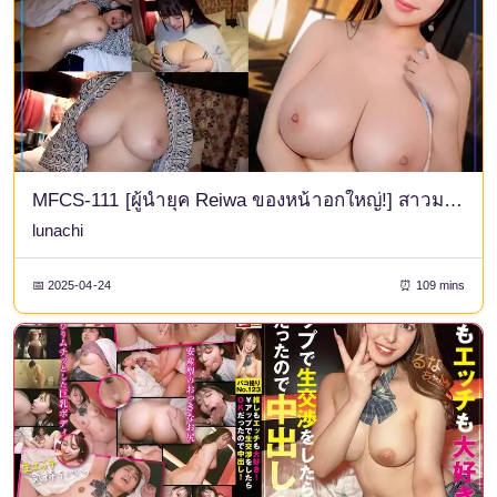
MFCS-111 [ผู้นำยุค Reiwa ของหน้าอกใหญ่!] สาวมหาวิทยาลัยชมรมเทนนิสที่มีหน้าอกใหญ่โตราวกับเทพเจ้า] สวยและใหญ่ขนาดนี้... แม้แต่พวกที่ชอบก้นก็ยังต้องพลิกตัวด้วยความตื่นเต้น เมื่อหน้าอกอันน่าทึ่งของเธอเด้งขึ้นลงในทุกตำแหน่ง! - เธอคือผู้หญิงหมายเลข 1 ที่ผู้ชายคนไหนๆ ก็อยากลองสักครั้ง ด้วยหุ่นที่น่าทึ่งและกิริยาที่เซ็กซี่! มันไม่ใช่แค่เรื่องของรูปลักษณ์เท่านั้น... ร่างกายที่สมบูรณ์แบบของเธอยังอ่อนไหวด้วย ดังนั้นคุณมั่นใจได้เลยว่าเธอจะถูกเพื่อนร่วมคลับครอบงำหลังจากโดนครีมพายและบุคคาเกะ! - [Amachua Hame REC #Lunachi #นักศึกษาหญิง]
lunachi
📅 2025-04-24
⏰ 109 mins