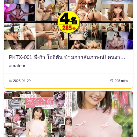
PKTX-001 พี-ก้า โออิตัน ข้ามการสัมภาษณ์! คนงานใหม่โอเค 30 หญิง Ps เอมิจัง/เร็นจัง/ซึบาสะจัง/อาริสะจัง
amateur
📅 2025-04-29
⏰ 295 mins