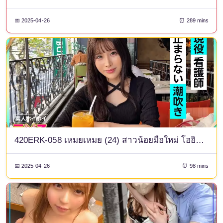
📅 2025-04-26
⏰ 289 mins
420ERK-058 เหมยเหมย (24) สาวน้อยมือใหม่ โฮอิโฮอิ, เอโรคุง, สาวน้อยมือใหม่, เรียบร้อย, สาวสวย, พยาบาล, จิ๋มโกน, โชว์หน้า, คอสเพลย์, กอนโซ
📅 2025-04-26
⏰ 98 mins