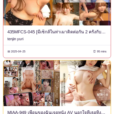
435MFCS-045 [มีเซ็กส์ในท่าเมาติดต่อกัน 2 ครั้งกับดาราดังที่ใส่ใจแต่ตัวเองว่าดูดีแม้กระทั่งตอนมีเซ็กส์] ยูทูปเบอร์ชื่อดังและนางแบบสุดฮอตที่เป็นเพื่อนสมัยเด็กกันถูกถ่ายวิดีโอขณะมีเซ็กส์! - นี่เป็นการกลับมารวมตัวกันครั้งแรกของพวกเขาตั้งแต่เรียนจบมัธยมต้น และทั้งสองก็อยู่ในอารมณ์ที่แจ่มใส↑↑ เมื่อเธอส่งเหล้าจากปากของพวกเขา พวกเขาก็ยิ่งมีอารมณ์เซ็กซี่มากขึ้นไปอีก! เพลิดเพลินไปกับเซ็กส์ที่ดีที่สุดด้วยของเล่นและน้ำมัน → ทำอะไรก็ได้ที่คุณต้องการด้วย bukkake และ creampie! - [อามาชัว ฮาเมะ REC #ลาล่า #อินฟลูเอนเซอร์]
tenjin yuri
📅 2025-04-25
⏰ 95 mins
MIAA-949 เพื่อนของฉันเจอหนัง AV นอกใจที่เธอทิ้งไว้และเข้าใจผิด เธอเลยไปหาผู้ชายที่เธอเจอในแอป - Konatsu Kashiwagi