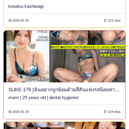
konatsu kashiwagi
📅 2025-04-25
⏰ 121 mins
SUKE-179 [ฉันอยากถูกย้อมด้วยสีสันแห่งรสนิยมทางเพศของผู้ชาย x การร่วมรักแบบหนึ่งคืนที่ชายหาด] เธอเป็นสาวงามที่สง่างาม เยือกเย็น แต่เธอก็ตกหลุมรักได้ง่ายและถูกหลอกได้ง่ายเช่นกัน หากมันทำให้คนอื่นมีความสุข... สาวมาโซคิสต์ลึกลับคนนี้จะยอมรับการเล่นที่แปลกประหลาดและเซ็กส์แบบ POV ที่เร่าร้อน! เธอรู้สึกมีความสุขเมื่อจู๋ที่ตั้งตรงถูกยัดเข้าไปลึกในลำคอของเธอ และใบหน้าอันงดงามของเธอก็แดงก่ำในขณะที่เธอถึงจุดสุดยอดด้วยความรู้สึกหายใจไม่ออก! ร่างสวยงามของเธอที่วาววับไปด้วยน้ำมันถูกกระแทกอย่างแรงและเธอถึงจุดสุดยอดด้วยการกระตุก! แตกใส่หน้าและหลั่งบนหน้า! [NS TOKYO FUCK คนที่ 19 มามิ]
mami | 29 years old | dental hygienist
📅 2025-04-24
⏰ 124 mins