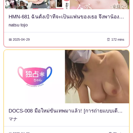
HMN-681 ฉันตั้งเป้าที่จะเป็นแฟนของเธอ จึงพาน้องคนเล็กที่น่ารักและกล้าหาญของฉันไปออกเดทกลางแจ้งโดยไม่ใส่เสื้อชั้นใน
natsu tojo
📅 2025-04-29
⏰ 172 mins
DOCS-008 มือใหม่ขั้นเทพมาแล้ว! [การถ่ายแบบเดี่ยวที่ยอดเยี่ยม] วิดีโอสมัครเล่นกับสาวสวยวัย 20 ปี ผู้มีใบหน้า ร่างกาย บุคลิกภาพ และความอ่อนไหวที่ล้วนอยู่ในระดับ SSS! คนเก่งจริงๆที่สามารถถึงจุดสุดยอดได้ซ้ำแล้วซ้ำเล่า! มันเป็นเซ็กส์ที่ดีที่สุดที่ฉันเคยมีมา ฮ่าๆ! -
マナ