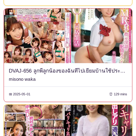
DVAJ-656 ลูกพี่ลูกน้องของฉันที่ไปเยี่ยมบ้านใช้ประโยชน์จากจุดอ่อนของฉันที่ถูกจับได้ว่ากำลังช่วยตัวเองและจ้องมองที่จู๋ของฉันจากระยะที่ห่างทุกคืน... เธอเล่นกับจู๋และความภาคภูมิใจของฉันด้วยคำแนะนำการสำเร็จความใคร่แบบ ASMR และการนับถอยหลังการหลั่ง เธอรีดน้ำอสุจิของฉันซ้ำแล้วซ้ำเล่าในชีวิต JOI ที่เป็นปีศาจตัวน้อยนี้ - Waka Misono
misono waka
📅 2025-05-01
⏰ 129 mins