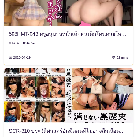
598HMT-043 ครูอนุบาลหน้าเด็กหุ่นเด็กโดนควยใหญ่ยัดแรงๆ! ] เซสชั่นเซ็กส์แบบ POV ที่แสนหวานและน่ารักกับสาวสุดเซ็กซี่ที่ดูไร้เดียงสามาก ซึ่งถึงจุดสุดยอดซ้ำแล้วซ้ำเล่าด้วยการสัมผัสตัวเองในจุดที่น่ารื่นรมย์! [คุณครูอนุบาล/หน้าเด็กและหุ่นเหมือนเด็ก]
marui moeka
📅 2025-04-29
⏰ 52 mins
SCR-310 ประวัติศาสตร์อันมืดมนที่ไม่อาจลืมเลือนของไฟล์ที่รั่วไหลของผู้หญิงระดับสูง