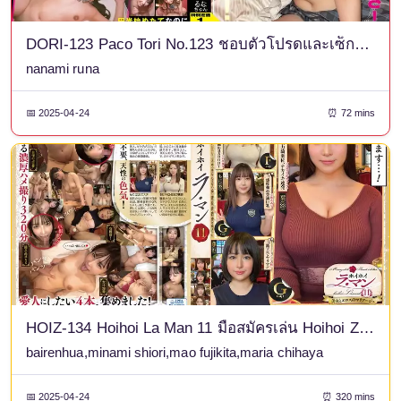
DORI-123 Paco Tori No.123 ชอบตัวโปรดและเซ็กส์! ฉันเสนอเงินเพิ่ม และเธอก็ตกลงมีเซ็กส์โดยไม่ใช้ถุงยาง ดังนั้น ฉันจึงเข้าไปในตัวเธอ! ลูน่าจัง
nanami runa
📅 2025-04-24
⏰ 72 mins
HOIZ-134 Hoihoi La Man 11 มือสมัครเล่น Hoihoi Z ถ่ายภาพส่วนตัว คืนเดียว แอพหาคู่ โรงแรมรัก มือสมัครเล่น สาวสวย นักศึกษาสาว Gonzo อกใหญ่ อกใหญ่ อกสวย ฉีดน้ำบนใบหน้า เครื่องนวดไฟฟ้า เพื่อนเซ็กส์
bairenhua,minami shiori,mao fujikita,maria chihaya
📅 2025-04-24
⏰ 320 mins