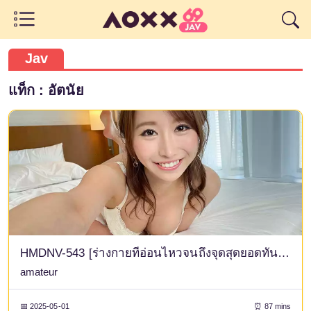
Jav
แท็ก : อัตนัย
HMDNV-543 [ร่างกายที่อ่อนไหวจนถึงจุดสุดยอดทันที] หญิงสาววัย 30 ปีที่แต่งงานแล้วที่เป็นคนสะอาดสะอ้านราวกับเป็นผู้ประกาศข่าว วิดีโอหลุดของการมีเซ็กส์แบบฮาร์ดคอร์กับหนุ่มหล่ออายุน้อยกว่าที่เธอพบในแอป Sugar Mommy ซึ่งส่งผลให้มีจุดสุดยอดจริงๆ [เขาเซ็กซี่มาก! - -
amateur
📅 2025-05-01
⏰ 87 mins