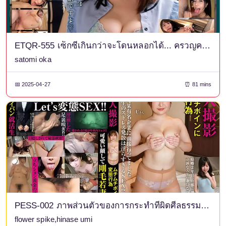
ETQR-555 เซ็กซี่เกินกว่าจะโดนหลอกได้... ครวญครางอย่างดิบๆ สาวออฟฟิศร่านสวยและเซ็กส์หยาบคาย ซาโตมิ
satomi oka
📅 2025-04-27
⏰ 81 mins
PESS-002 ภาพส่วนตัวของการกระทำที่ผิดศีลธรรมของสาวหน้าอกใหญ่
flower spike,hinase umi